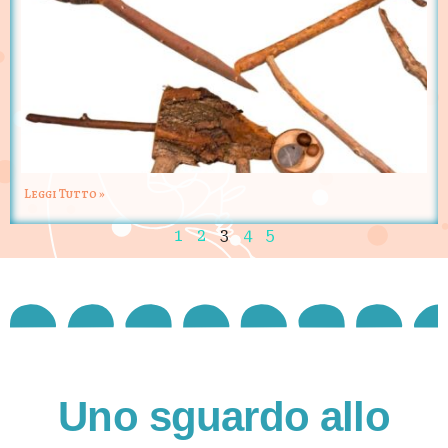
Leggi Tutto »
1
2
3
4
5
Uno sguardo allo