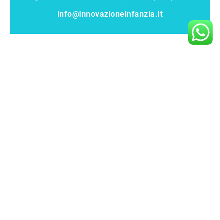
info@innovazioneinfanzia.it
INNOVAZIONE INFANZIA di
TERZI FRANCESCA
P.IVA: 04576780169
CODICE FISCALE: TRZFNC80L64C618A
INDIRIZZO: VIA DON ULTIMO MANGORA
13A CALCIO BG
REA: BG-4733
MAIL:
info@innovazioneinfanzia.it
PEC:
innovazioneinfanzia@pec.it