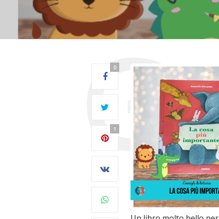
0
1
Un libro molto bello per 