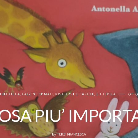
IBLIOTECA
,
CALZINI SPAIATI
,
DISCORSI E PAROLE
,
ED.CIVICA
OTTOB
COSA PIU’ IMPORT
by
TERZI FRANCESCA