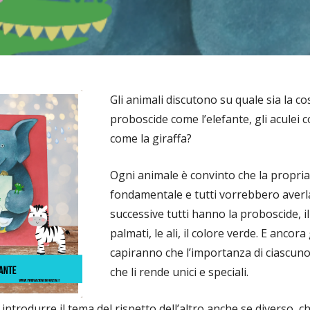
Gli animali discutono su quale sia la c
proboscide come l’elefante, gli aculei c
come la giraffa?
Ogni animale è convinto che la propria 
fondamentale e tutti vorrebbero averl
successive tutti hanno la proboscide, il c
palmati, le ali, il colore verde. E ancora 
capiranno che l’importanza di ciascuno 
che li rende unici e speciali.
introdurre il tema del rispetto dell’altro anche se diverso, ch