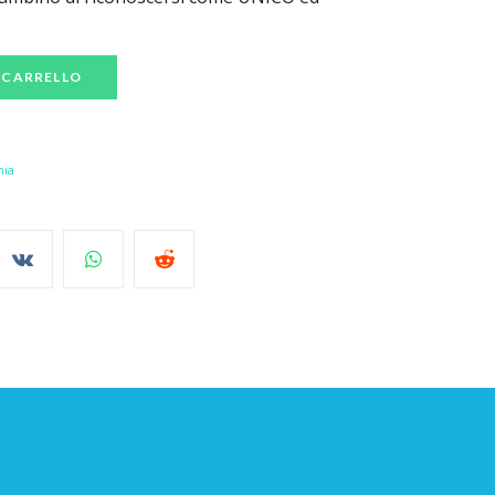
 CARRELLO
ia​