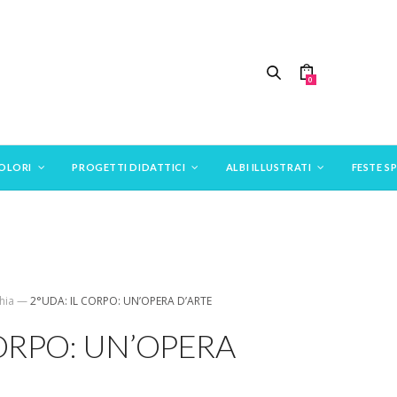
0
COLORI
PROGETTI DIDATTICI
ALBI ILLUSTRATI
FESTE SP
ia​
—
2°UDA: IL CORPO: UN’OPERA D’ARTE
CORPO: UN’OPERA